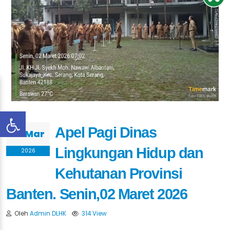
Apel Pagi Dinas
02 Mar
Lingkungan Hidup dan
2026
Kehutanan Provinsi
Banten. Senin,02 Maret 2026
Oleh
Admin DLHK
314 View