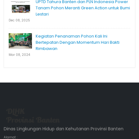
UPTD Tahura Banten dan PLN Indonesia Power
Tanam Pohon Meranti Green Action untuk Bumi
Lestari
Dec 08, 2025
Kegiatan Penanaman Pohon Kali Ini
Bertepatan Dengan Momentum Hari Bakti
Rimbawan
Mar 08, 2024
Dinas Lingkungan Hidup dan Kehutanan Provinsi Banten
Alamat :