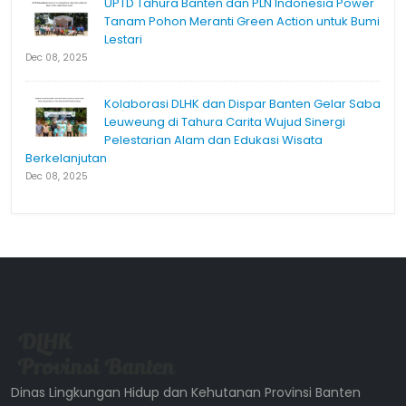
UPTD Tahura Banten dan PLN Indonesia Power
Tanam Pohon Meranti Green Action untuk Bumi
Lestari
Dec 08, 2025
Kolaborasi DLHK dan Dispar Banten Gelar Saba
Leuweung di Tahura Carita Wujud Sinergi
Pelestarian Alam dan Edukasi Wisata
Berkelanjutan
Dec 08, 2025
Dinas Lingkungan Hidup dan Kehutanan Provinsi Banten