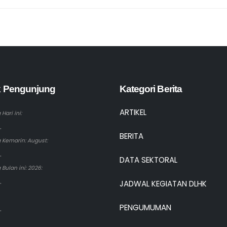
ik Pengunjung
Kategori Berita
ARTIKEL
Hari ini:
.
BERITA
 Kemarin: August:
.
DATA SEKTORAL
Bulan ini: 2026:
.
JADWAL KEGIATAN DLHK
PENGUMUMAN
.