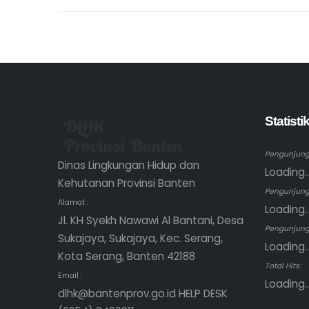
Statist
Pengunjung 
Dinas Lingkungan Hidup dan
Loading..
Kehutanan Provinsi Banten
Pengunjung
Alamat :
Loading..
Jl. KH Syekh Nawawi Al Bantani, Desa
Pengunjung 
Sukajaya, Sukajaya, Kec. Serang,
Loading..
Kota Serang, Banten 42188
Total Hits:
Email :
Loading..
dlhk@bantenprov.go.id HELP DESK