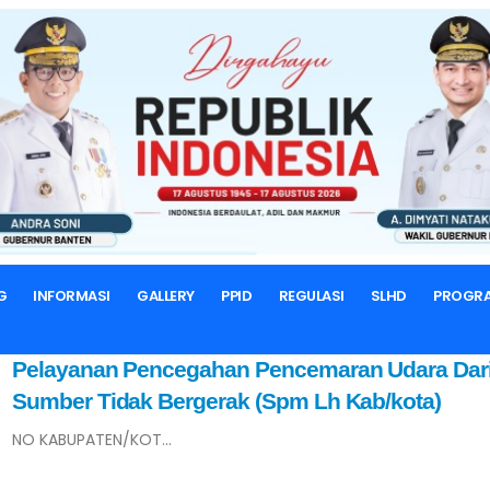
BERANDA
INDEX PENGENDALIAN PENCEMARAN LINGKUNGAN
Kualitas Udara
G
INFORMASI
GALLERY
PPID
REGULASI
SLHD
PROGR
Pelayanan Pencegahan Pencemaran Udara Dar
Sumber Tidak Bergerak (Spm Lh Kab/kota)
NO KABUPATEN/KOT...