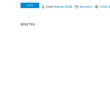
2015
Oleh
Admin DLHK
Renstra
2334 
RENSTRA B