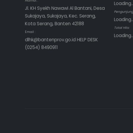
Alamat :
Loading..
Jl. KH Syekh Nawawi Al Bantani, Desa
Pengunjung 
Sukajaya, Sukajaya, Kec. Serang,
Loading..
Kota Serang, Banten 42188
Total Hits:
Email :
Loading..
dlhk@bantenprov.go.id HELP DESK
(0254) 8490911