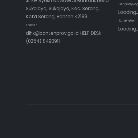
Jl. KH Syekh Nawawi Al Bantani, Desa
Pengunjung 
Sukajaya, Sukajaya, Kec. Serang,
Loading..
Kota Serang, Banten 42188
Total Hits:
Email :
Loading..
dlhk@bantenprov.go.id HELP DESK
(0254) 8490911