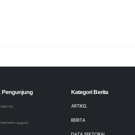
ik Pengunjung
Kategori Berita
ARTIKEL
Hari ini:
.
BERITA
 Kemarin: August:
.
DATA SEKTORAL