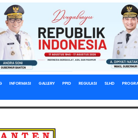
BERANDA
EVALUASI KINERJA
Laporan Bulan Agustus 2018
G
INFORMASI
GALLERY
PPID
REGULASI
SLHD
PROGR