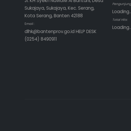
Jl. KH Syekh Nawawi Al Bantani, Desa
Pengunjung 
Sukajaya, Sukajaya, Kec. Serang,
Loading..
Kota Serang, Banten 42188
Total Hits:
Email :
Loading..
dlhk@bantenprov.go.id HELP DESK
(0254) 8490911