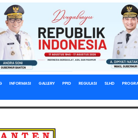
BERANDA
RENSTRA
Renstra DLHK Tahun 2023-202
G
INFORMASI
GALLERY
PPID
REGULASI
SLHD
PROGR