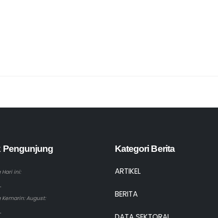
ik Pengunjung
Kategori Berita
ARTIKEL
Hari ini:
.
BERITA
 Kemarin: August:
.
DATA SEKTORAL