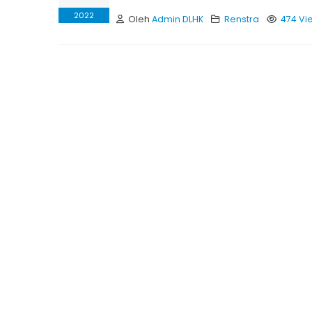
2022
Oleh
Admin DLHK
Renstra
474 Vi