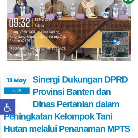
Sinergi Dukungan DPRD
12 May
Provinsi Banten dan
2026
Dinas Pertanian dalam
Peningkatan Kelompok Tani
Hutan melalui Penanaman MPTS